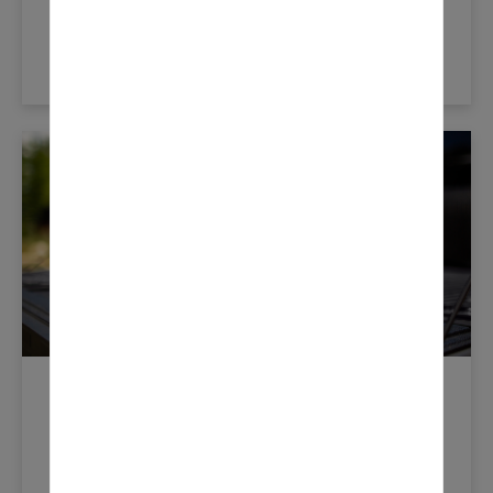
DANS LE DOMAINE DES FLUIDES
D’ÉCHAPPEMENT DIESEL AVEC LE
LANCEMENT DU NOUVEAU BUEDEF
PLATINUM™
LEARN MORE
Nouvelles Du Produit
juillet 30, 2020
OLD WORLD INDUSTRIES PRÉSENTE
UNE INNOVATION RÉVOLUTIONNAIRE
DANS LE DOMAINE DES FLUIDES