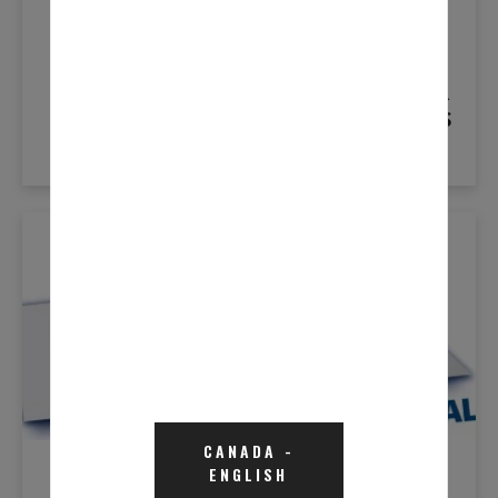
mai 4, 2021
HUIT CONSEILS POUR ÉVITER LES
RÉPARATIONS COÛTEUSES DU
SYSTÈME D’ÉCHAPPEMENT DIESEL PAR
UNE ENTREPRISE FAMILIALE DE PIÈCES
DE RECHANGE AUTOMOBILES
LEARN MORE
Nouvelles De L'industrie
CANADA
-
ENGLISH
septembre 9, 2020