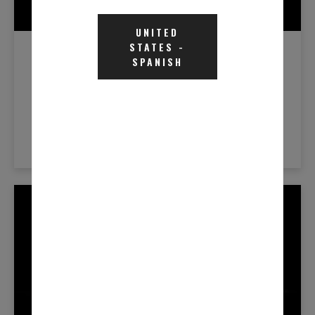
Nouvelles Du Produit
UNITED
STATES
-
SPANISH
février 27, 2023
LA SÉRIE PRO FINAL CHARGE D’OLD
WORLD INDUSTRIES REÇOIT LES
APPROBATIONS DES ÉQUIPEMENTIERS
LEARN MORE