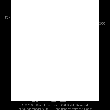
CONTACTEZ-NOUS
SIÈGE SOCIAL
3100 Sanders Road, Suite 500
Northbrook, IL 60062
ÉTATS-UNIS
1 800 323-5440
INTERNATIONAL
1 847 559-2000
© 2026 Old World Industries, LLC All Rights Reserved.
Politique de confidentialité
Conditions générales d’utilisation