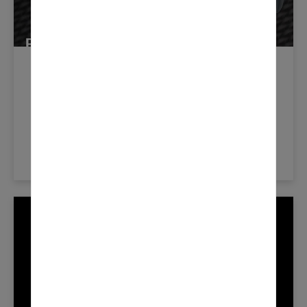
Nouvelles Du Produit
mai 2, 2023
OLD WORLD INDUSTRIES, FABRICANT
DE L’ANTIGEL PEAK, ANNONCE DEUX
NOUVEAUX BALAIS D’ESSUIE-GLACE
HAUTE PERFORMANCE
LEARN MORE