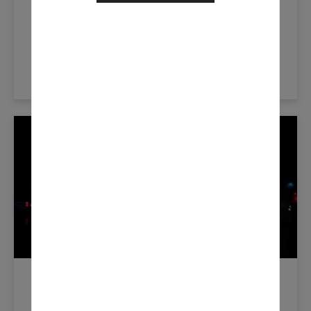
AU CŒUR DE L’INDUSTRIE : ED LEDDY,
LEDDY TRANSPORTATION
LEARN MORE
Nouvelles De L'industrie
août 17, 2020
CONSEILS POUR RENDRE VOTRE PARC