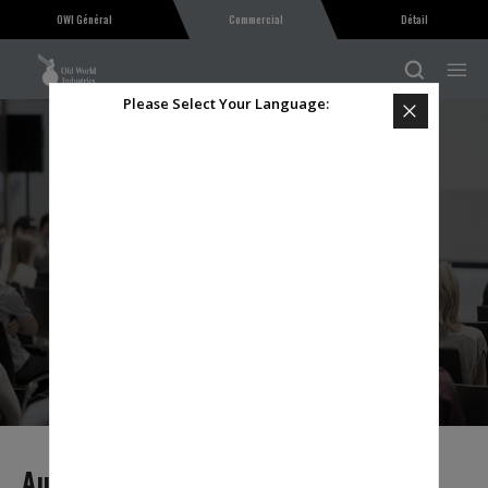
OWI Général
Commercial
Détail
Please Select Your Language:
SALLE DE PRESSE
Restez au courant de toutes les nouvelles
concernant les produits OWI et l’industrie
Keep Me Informed:
SUBMIT
Au Courant