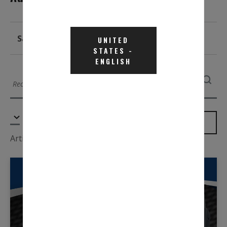
Salle De Presse
UNITED
STATES
-
ENGLISH
FILTER
Articles 1 - 9 de 49