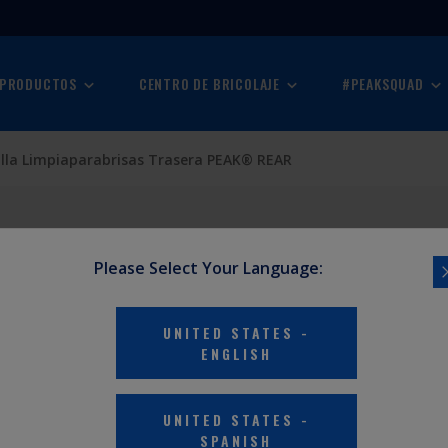
 PRODUCTOS
CENTRO DE BRICOLAJE
#PEAKSQUAD
illa Limpiaparabrisas Trasera PEAK® REAR
Please Select Your Language:
UNITED STATES
-
ENGLISH
UNITED STATES
-
SPANISH