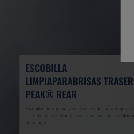
ESCOBILLA
LIMPIAPARABRISAS TRASER
PEAK® REAR
Escobillas de limpiaparabrisas diseñadas para mejorar l
visibilidad de la ventanilla trasera en todas las condicion
de manejo.