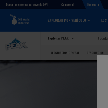
Comercial
Minorista
Departamento corporativo de OWI
EXPLORAR POR VEHÍCULO
LOS
Explorar PEAK
Escob
DESCRIPCIÓN GENERAL
DESCRIPCIÓN