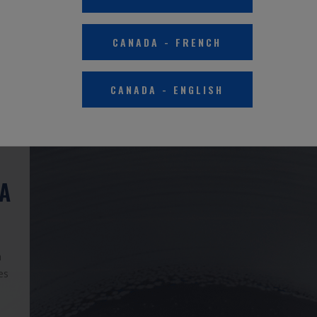
CANADA
-
FRENCH
CANADA
-
ENGLISH
A
a
es