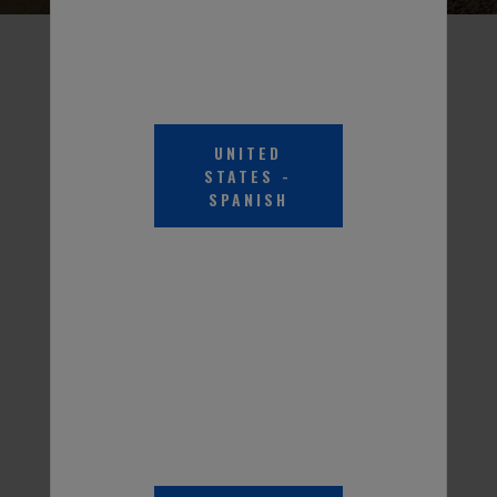
UNITED
STATES
-
Anticongelante +
Anticongelante +
SPANISH
Refrigerante PEAK
Refrigerante Para Todas
Original Equipment
Las Marcas Todos Los De
Technology™
Vehículos
Refrigerante para todas
las marcas de larga
duración diseñado para
usarse en todos los
modelos de vehículos.