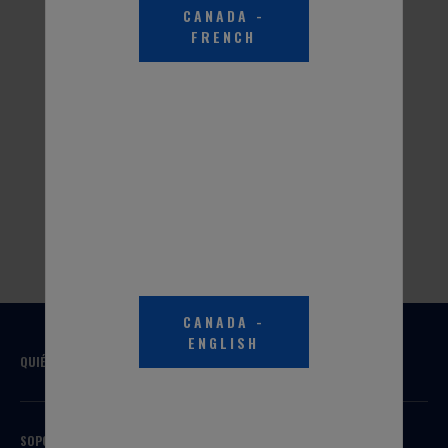
CANADA
-
FRENCH
Anticongelante +
PEAK® RV Y
Refrigerantes
Anticongelante RV
Convencionales
Marino
Para marcas y modelos
Formulado para
de vehículos más
acondicionar para el
antiguos.
invierno todo tipo de
sistemas de plomería de
agua potable y una
amplia gama de
aplicaciones de
almacenamiento en
invierno.
CANADA
-
ENGLISH
QUIÉNES SOMOS
SOPORTE