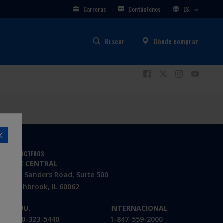
Carreras
Contáctenos
ES
Buscar
Dónde comprar
CONTÁCTENOS
SEDE CENTRAL
3100 Sanders Road, Suite 500
Northbrook, IL 60062
EE. UU.
INTERNACIONAL
1-800-323-5440
1-847-559-2000