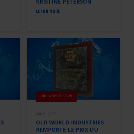
KRISTINE PETERSON
LEARN MORE
Nouvelles De OWI
juin 6, 2022
ES
OLD WORLD INDUSTRIES
REMPORTE LE PRIX DU