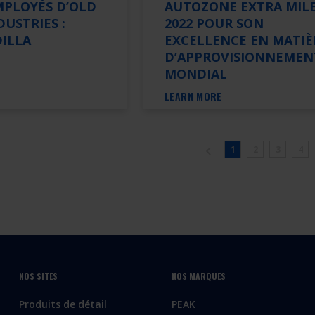
MPLOYÉS D’OLD
AUTOZONE EXTRA MIL
USTRIES :
2022 POUR SON
DILLA
EXCELLENCE EN MATIÈ
D’APPROVISIONNEMEN
MONDIAL
LEARN MORE
1
2
3
4
NOS SITES
NOS MARQUES
Produits de détail
PEAK