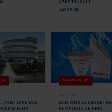
RD
CARA PICKETT
LEARN MORE
 OWI
Nouvelles De OWI
juin 14, 2022
 L’HISTOIRE DES
OLD WORLD INDUSTRI
PLEINS FEUX
REMPORTE LE PRIX