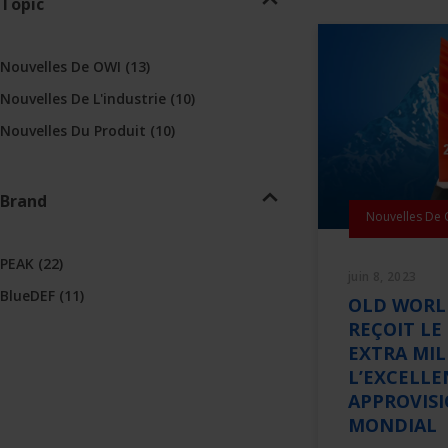
Topic
Nouvelles De OWI
(13)
Nouvelles De L'industrie
(10)
Nouvelles Du Produit
(10)
Brand
Nouvelles De
PEAK
(22)
juin 8, 2023
BlueDEF
(11)
OLD WORL
REÇOIT LE
EXTRA MIL
L’EXCELLE
APPROVIS
MONDIAL