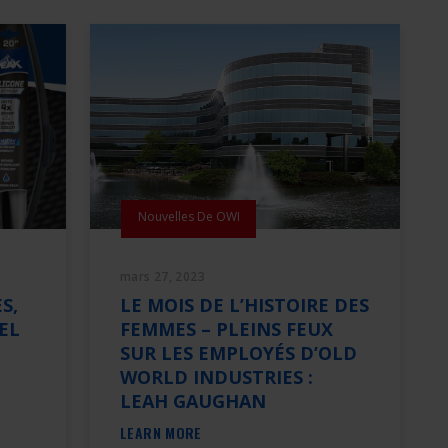
Nouvelles De OWI
mars 27, 2023
S,
LE MOIS DE L’HISTOIRE DES
EL
FEMMES – PLEINS FEUX
SUR LES EMPLOYÉS D’OLD
WORLD INDUSTRIES :
LEAH GAUGHAN
LEARN MORE