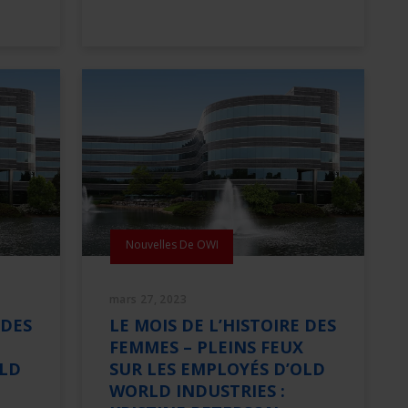
Nouvelles De OWI
mars 27, 2023
 DES
LE MOIS DE L’HISTOIRE DES
FEMMES – PLEINS FEUX
OLD
SUR LES EMPLOYÉS D’OLD
WORLD INDUSTRIES :