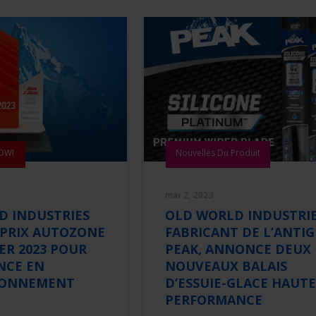
 OWI
Nouvelles Du Produit
mai 2, 2023
D INDUSTRIES
OLD WORLD INDUSTRIE
 PRIX AUTOZONE
FABRICANT DE L’ANTIG
ER 2023 POUR
PEAK, ANNONCE DEUX
NCE EN
NOUVEAUX BALAIS
IONNEMENT
D’ESSUIE-GLACE HAUTE
PERFORMANCE