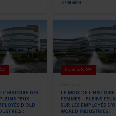
LEARN MORE
 OWI
Nouvelles De OWI
mars 27, 2023
 L’HISTOIRE DES
LE MOIS DE L’HISTOIRE
PLEINS FEUX
FEMMES – PLEINS FEUX
MPLOYÉS D’OLD
SUR LES EMPLOYÉS D’
USTRIES :
WORLD INDUSTRIES :