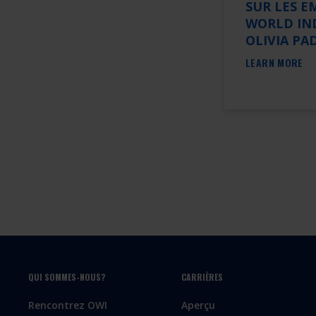
SUR LES E
WORLD IND
OLIVIA PA
LEARN MORE
QUI SOMMES-NOUS?
CARRIÈRES
Rencontrez OWI
Aperçu