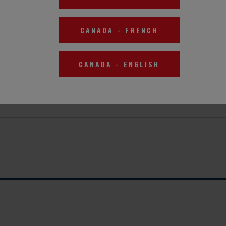
CANADA
-
FRENCH
CANADA
-
ENGLISH
S?
OWI 1
OWI CARES