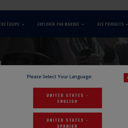
TRE ÉQUIPE
EXPLORER PAR MARQUE
DES PRODUITS
I
Please Select Your Language:
rld Industries.
UNITED STATES
-
ENGLISH
SUBMIT
UNITED STATES
-
SPANISH