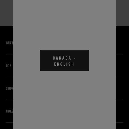
Part #THA0B1
CENTRO DE CONOCIMIENTO
CANADA
-
ENGLISH
LOS QUE SABEN DEL TEMA
SOPORTE
NUESTRAS MARCAS