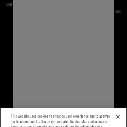
CONTÁCTENOS
SEDE CENTRAL
3100 Sanders Road, Suite 500
Northbrook, IL 60062
EE. UU.
1-800-323-5440
INTERNACIONAL
1-847-559-2000
This website uses cookies to enhance user experience and to analyze
performance and traffic on our website. We also share information
about your use of our site with our social media, advertising and