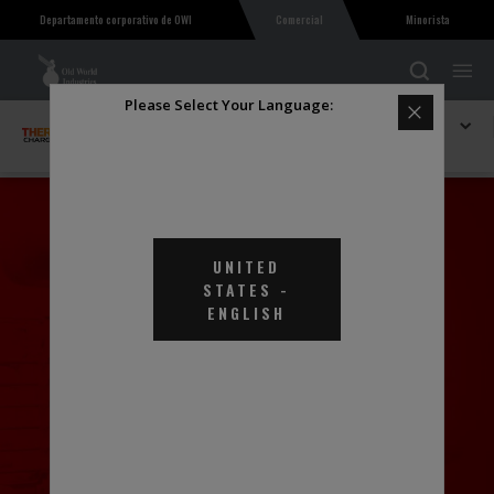
Comercial
Minorista
Departamento corporativo de OWI
Please Select Your Language:
Explorar THERMAL Charge
Líquido de transferencia térmica Thermal Charge® XL
UNITED
STATES
-
ENGLISH